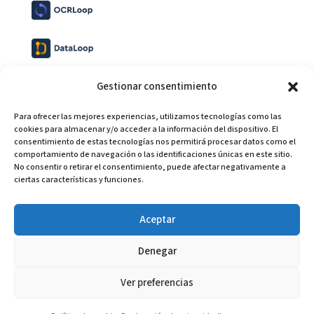
Gestionar consentimiento
Para ofrecer las mejores experiencias, utilizamos tecnologías como las
cookies para almacenar y/o acceder a la información del dispositivo. El
consentimiento de estas tecnologías nos permitirá procesar datos como el
comportamiento de navegación o las identificaciones únicas en este sitio.
No consentir o retirar el consentimiento, puede afectar negativamente a
ciertas características y funciones.
Aceptar
Copyright
SUITELOOP SOFTWARE PARA PYMES Y
DESPACHOS, S.L
.
| Todos los derechos reservados
Denegar
Política de privacidad
Política de cookies
Aviso legal
Ver preferencias